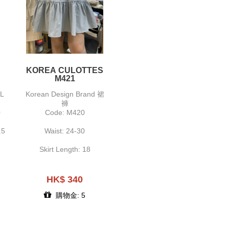
KOREA CULOTTES
M421
L
Korean Design Brand 裙
褲
0
Code: M420
.5
Waist: 24-30
Skirt Length: 18
HK$ 340
購物金: 5