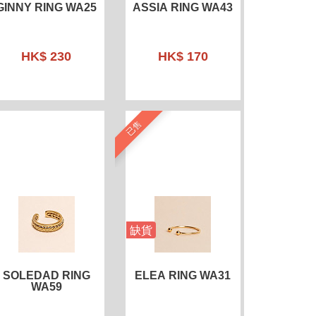
GINNY RING WA25
ASSIA RING WA43
HK$ 230
HK$ 170
已售
缺貨
SOLEDAD RING
ELEA RING WA31
WA59