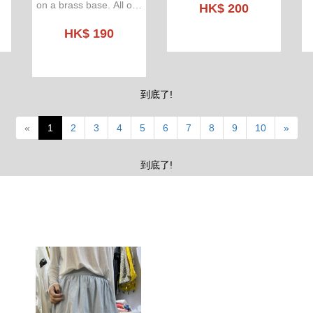
on a brass base. All our
HK$ 200
jewels are waterproof,
weatherproof, no tarnish
HK$ 190
gold plated and
hypoallergenic.
到底了!
«
1
2
3
4
5
6
7
8
9
10
»
到底了!