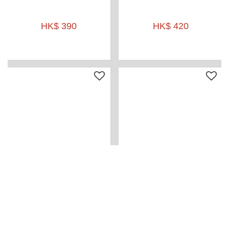
HK$ 390
HK$ 420
JAPANESE SK T224
ITALY SK M886
日本裙
碼數: Free Size
碼數: Free Size
腰圍: 28-34