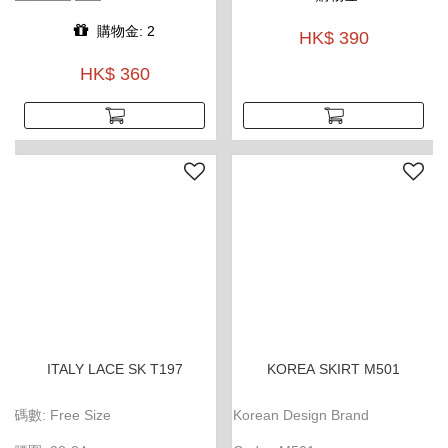
購物金: 2
HK$ 390
HK$ 360
ITALY LACE SK T197
KOREA SKIRT M501
碼數: Free Size
Korean Design Brand