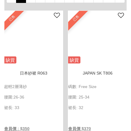
已售
已售
缺貨
缺貨
日本紗裙 R063
JAPAN SK T806
超輕2層薄紗
碼數: Free Size
腰圍:26-36
腰圍: 25-34
裙長: 33
裙長: 32
會員價 : $350
會員價 $370